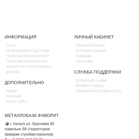
ИНФОРМАЦИЯ
ЛИЧНЫЙ КАБИНЕТ
О нас
Личный Кабинет
Информация о доставке
История заказов
Политика Безопасности
Закладки
Политика в отношении
Рассылка
обработки персональных
данных
СЛУЖБА ПОДДЕРЖКИ
Связаться с нами
ДОПОЛНИТЕЛЬНО
Возврат товара
Акции
Пожаловаться Директору
Новинки
Карта сайта
МЕТАЛЛОБАЗА ФАВОРИТ
г. Калуга ул. Зерновая 30
павильон 58 (территория
ярмарки стройматериалов)