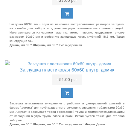
•
27.00 р.
•
Заглушка 60*60 мм - один из наиболее востребованных размеров заглушки
на столбы для забора и другие несущие элементы металлоконструкций.
Изготавливаются из черного пластика, имеют плоскую квадратную головку
размером 60х60 мм и реберную заходящую часть глубиной 18,5 мм. Такая
конструкция за..
Длина, мм
60 ::
Ширина, мм
60 ::
Тип
внутренняя
Заглушка пластиковая 60х60 внутр. домик
•
51.00 р.
•
Заглушка пластиковая внутренняя с ребрами и декоративной шляпкой в
форме "домика" для труб квадратного сечения с внешними габаритами 60х60
мм. Аккуратно закрывает торец обрезанной трубы и применяется для защиты
от попадания внутрь трубы влаги и пыли. Используется также для столбов
заборов ..
Длина, мм
60 ::
Ширина, мм
60 ::
Тип
внутренняя ::
Форма
Домик