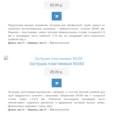
•
22.00 р.
•
Предлагаем вашему вниманию заглушки для профильной трубы одного из
наиболее востребованных размеров – прямоугольного сечения 25х50 мм.
Изделия – пластиковые, имеют плоскую прямоугольную головку толщиной 4,5
мм и заходящую часть глубиной 17,6 мм, на заходящей части выполнено
тройной ряд э..
Длина, мм
25 ::
Ширина, мм
50 ::
Тип
внутренняя
Заглушка пластиковая 50х50
•
25.00 р.
•
Заглушка пластиковая внутренняя с рёбрами и толстой плоской шляпкой для
труб квадратного сечения с внешними габаритами 50х50 мм и толщиной
стенки трубы 1.0-3.0 мм. Рёберная конструкция заходящей части
обеспечивает надежное крепление и удержание заглушки внутри трубы.
Декоративно закрывает торец обре..
Длина, мм
50 ::
Ширина, мм
50 ::
Тип
внутренняя