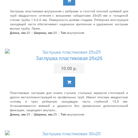
Заглушка пластиковая внутренняя с рёбрами и толстой плоской шляпкой для
труб квадратного сечения с внешними габаритами 20х20 мм и толщиной
стенки трубы 1.0-2.0 мм. Поверхность шляпки гладкая. Рёберная конструкция
заходящей части обеспечивает надежное крепление и удержание заглушки
внутри трубы. Прим..
Длина, мм
20 ::
Ширина, мм
20 ::
Тип
внутренняя
Заглушка пластиковая 25х25
•
10.00 р.
•
Пластиковые заглушки для ножек стульев, стальных каркасов стеллажей и
других металлоконструкций из профильных труб. Имеют плоскую квадратную
головку и трех реберную заходящую часть глубиной 15,5 мм.
Устанавливаются киянкой и держатся без применения дополнительной
фиксации, защищают внутрен..
Длина, мм
25 ::
Ширина, мм
25 ::
Тип
внутренняя