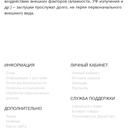
воздействию внешних факторов (влажности, УФ-излучения и
др.) – заглушки прослужат долго, не теряя первоначального
внешнего вида.
ИНФОРМАЦИЯ
ЛИЧНЫЙ КАБИНЕТ
О нас
Личный Кабинет
Информация о доставке
История заказов
Политика Безопасности
Закладки
Политика в отношении
Рассылка
обработки персональных
данных
СЛУЖБА ПОДДЕРЖКИ
Связаться с нами
ДОПОЛНИТЕЛЬНО
Возврат товара
Акции
Пожаловаться Директору
Новинки
Карта сайта