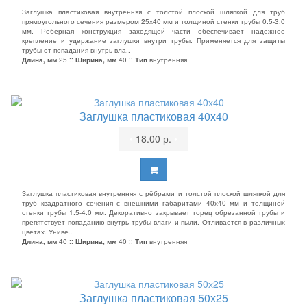
Заглушка пластиковая внутренняя с толстой плоской шляпкой для труб
прямоугольного сечения размером 25х40 мм и толщиной стенки трубы 0.5-3.0
мм. Рёберная конструкция заходящей части обеспечивает надёжное
крепление и удержание заглушки внутри трубы. Применяется для защиты
трубы от попадания внутрь вла..
Длина, мм
25 ::
Ширина, мм
40 ::
Тип
внутренняя
Заглушка пластиковая 40х40
•
18.00 р.
•
Заглушка пластиковая внутренняя с рёбрами и толстой плоской шляпкой для
труб квадратного сечения с внешними габаритами 40х40 мм и толщиной
стенки трубы 1.5-4.0 мм. Декоративно закрывает торец обрезанной трубы и
препятствует попаданию внутрь трубы влаги и пыли. Отливается в различных
цветах. Униве..
Длина, мм
40 ::
Ширина, мм
40 ::
Тип
внутренняя
Заглушка пластиковая 50х25