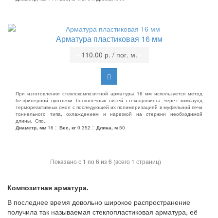
Арматура пластиковая 16 мм
•
110.00 р. / пог. м.
•
При изготовлении стеклокомпозитной арматуры 16 мм используется метод
безфилерной протяжки бесконечных нитей стеклоровинга через компаунд
термореактивных смол с последующей их полимеризацией в муфельной печи
тоннельного типа, охлаждением и нарезкой на стержни необходимой
длины. Спо..
Диаметр, мм
16 ::
Вес, кг
0,352 ::
Длина, м
50
Показано с 1 по 6 из 6 (всего 1 страниц)
Композитная арматура.
В последнее время довольно широкое распространение
получила так называемая стеклопластиковая арматура, её