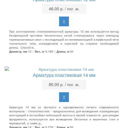
•
46.00 р. / пог. м.
•
При изготовлении стеклокомпозитной арматуры 12 мм используется метод
безфилерной протяжки бесконечных нитей стеклоровинга через компаунд
термореактивных смол с последующей их полимеризацией в муфельной печи
тоннельного типа, охлаждением и нарезкой на стержни необходимой
длины. Способ м..
Диаметр, мм
12 ::
Вес, кг
0,185 ::
Длина, м
50
Арматура пластиковая 14 мм
•
80.00 р. / пог. м.
•
Арматура 14 мм из прочного и одновременно легкого современного
материала - стеклопластика - предназначена для возведения ограждающих
конструкций в постройках небольшой высоты и малой этажности, для укладки
фундамента, используется при возведении бетонных и кирпичных стен и
перекрытий, а также д..
Диаметр, мм
14 ::
Вес, кг
0,276 ::
Длина, м
50