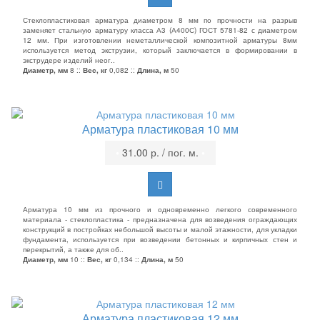
Стеклопластиковая арматура диаметром 8 мм по прочности на разрыв
заменяет стальную арматуру класса А3 (А400С) ГОСТ 5781-82 с диаметром
12 мм. При изготовлении неметаллической композитной арматуры 8мм
используется метод экструзии, который заключается в формировании в
экструдере изделий неог..
Диаметр, мм
8 ::
Вес, кг
0,082 ::
Длина, м
50
Арматура пластиковая 10 мм
•
31.00 р. / пог. м.
•
Арматура 10 мм из прочного и одновременно легкого современного
материала - стеклопластика - предназначена для возведения ограждающих
конструкций в постройках небольшой высоты и малой этажности, для укладки
фундамента, используется при возведении бетонных и кирпичных стен и
перекрытий, а также для об..
Диаметр, мм
10 ::
Вес, кг
0,134 ::
Длина, м
50
Арматура пластиковая 12 мм