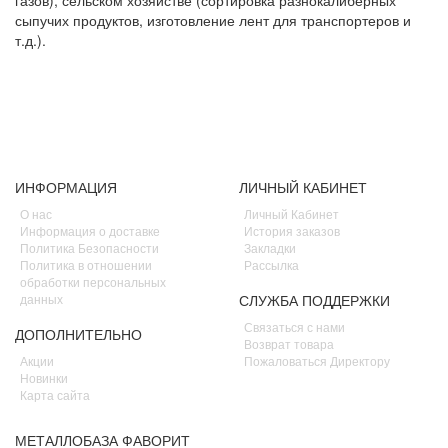
газов), сельском хозяйстве (сортировка разнокалиберных
сыпучих продуктов, изготовление лент для транспортеров и
т.д.).
ИНФОРМАЦИЯ
ЛИЧНЫЙ КАБИНЕТ
О нас
Личный Кабинет
Информация о доставке
История заказов
Политика Безопасности
Закладки
Политика в отношении
Рассылка
обработки персональных
данных
СЛУЖБА ПОДДЕРЖКИ
Связаться с нами
ДОПОЛНИТЕЛЬНО
Возврат товара
Акции
Пожаловаться Директору
Новинки
Карта сайта
МЕТАЛЛОБАЗА ФАВОРИТ