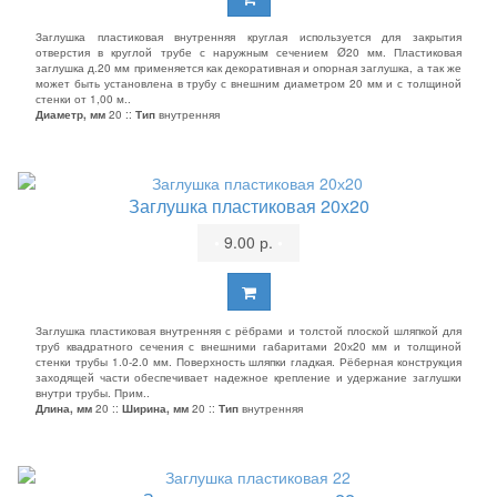
Заглушка пластиковая внутренняя круглая используется для закрытия
отверстия в круглой трубе с наружным сечением Ø20 мм. Пластиковая
заглушка д.20 мм применяется как декоративная и опорная заглушка, а так же
может быть установлена в трубу с внешним диаметром 20 мм и с толщиной
стенки от 1,00 м..
Диаметр, мм
20 ::
Тип
внутренняя
Заглушка пластиковая 20х20
•
9.00 р.
•
Заглушка пластиковая внутренняя с рёбрами и толстой плоской шляпкой для
труб квадратного сечения с внешними габаритами 20х20 мм и толщиной
стенки трубы 1.0-2.0 мм. Поверхность шляпки гладкая. Рёберная конструкция
заходящей части обеспечивает надежное крепление и удержание заглушки
внутри трубы. Прим..
Длина, мм
20 ::
Ширина, мм
20 ::
Тип
внутренняя