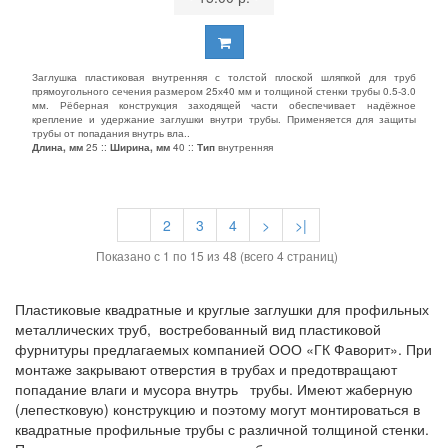
Заглушка пластиковая внутренняя с толстой плоской шляпкой для труб
прямоугольного сечения размером 25х40 мм и толщиной стенки трубы 0.5-3.0
мм. Рёберная конструкция заходящей части обеспечивает надёжное
крепление и удержание заглушки внутри трубы. Применяется для защиты
трубы от попадания внутрь вла..
Длина, мм
25 ::
Ширина, мм
40 ::
Тип
внутренняя
1
2
3
4
>
>|
Показано с 1 по 15 из 48 (всего 4 страниц)
Пластиковые квадратные и круглые заглушки для профильных
металлических труб, востребованный вид пластиковой
фурнитуры предлагаемых компанией ООО «ГК Фаворит». При
монтаже закрывают отверстия в трубах и предотвращают
попадание влаги и мусора внутрь трубы. Имеют жаберную
(лепестковую) конструкцию и поэтому могут монтироваться в
квадратные профильные трубы с различной толщиной стенки.