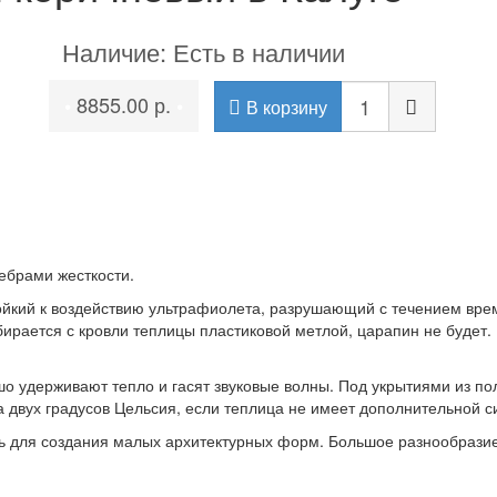
Наличие: Есть в наличии
8855.00 р.
•
•
В корзину
ебрами жесткости.
тойкий к воздействию ультрафиолета, разрушающий с течением вре
бирается с кровли теплицы пластиковой метлой, царапин не будет. 
о удерживают тепло и гасят звуковые волны. Под укрытиями из п
 двух градусов Цельсия, если теплица не имеет дополнительной с
ть для создания малых архитектурных форм. Большое разнообразие