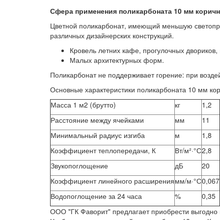
Сфера применения поликарбоната 10 мм коричн
Цветной поликарбонат, имеющий меньшую светопр
различных дизайнерских конструкций.
Кровель летних кафе, прогулочных двориков,
Малых архитектурных форм.
Поликарбонат не поддерживает горение: при воздей
Основные характеристики поликарбоната 10 мм ко
Масса 1 м2 (брутто)
кг
1,2
Расстояние между ячейками
мм
11
Минимальный радиус изгиба
м
1,8
Коэффициент теплопередачи, К
Вт/м²·°С
2,8
Звукопоглощение
дБ
20
Коэффициент линейного расширения
мм/м·°С
0,067
Водопоглощение за 24 часа
%
0,35
ООО "ГК Фаворит" предлагает приобрести выгодно к