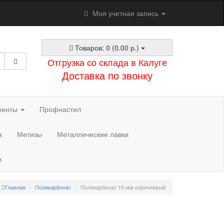
Моя учетная запись
Товаров: 0 (0.00 р.)
Отгрузка со склада в Калуге
Доставка по звонку
менты
Профнастил
а
Метизы
Металлические лавки
и
Главная
Поликарбонат
Поликарбонат 10 мм коричневый