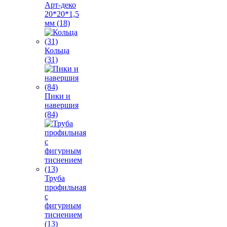
Арт-деко
20*20*1,5
мм (18)
Кольца
(31)
Пики и
навершия
(84)
Труба
профильная
с
фигурным
тиснением
(13)